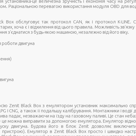
 установника-це величезна зручність і економія часу на рег
м. Раціональною перевагою використання модуля OBD для водія
k Box обслуговує так протокол CAN, як і протокол K-LINE. CA
старих, хоча є і відхилення від цього правила. Можливість зв'язк
іння з'єднатися з будь-якою машиною, незалежно від його віку.
 роботи двигуна
лення)
двигуна
ію Zenit Black Box з емулятором установник максимально сп
PG І CNG, а також її подальшу калібрування. Монтажники і водії 
алива падає, незважаючи на їзду на газовому паливі. Це стан неб
ле це можна виправити за допомогою емулятора. Емулятор відн
пуску двигуна. Будова його в блок Zenit дозволяє виключити
 пристрою). Емулятор в Zenit Black Box просто і швидко на