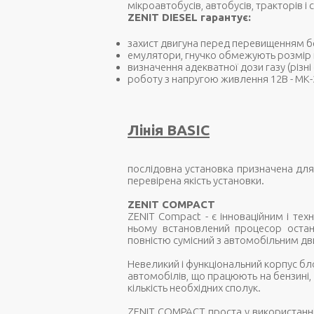
мікроавтобусів, автобусів, тракторів 
ZENIT DIESEL гарантує:
захист двигуна перед перевищенням б
емулятори, гнучко обмежують розмір п
визначення адекватної дози газу (різні
роботу з напругою живлення 12В - МК-20
Лінія BASIC
послідовна установка призначена для
перевірена якість установки.
ZENIT COMPACT
ZENIT Compact - є інноваційним і те
ньому встановлений процесор останн
повністю сумісний з автомобільним дв
Невеликий і функціональний корпус б
автомобілів, що працюють на бензині,
кількість необхідних сполук.
ZENIT COMPACT проста у використанні за