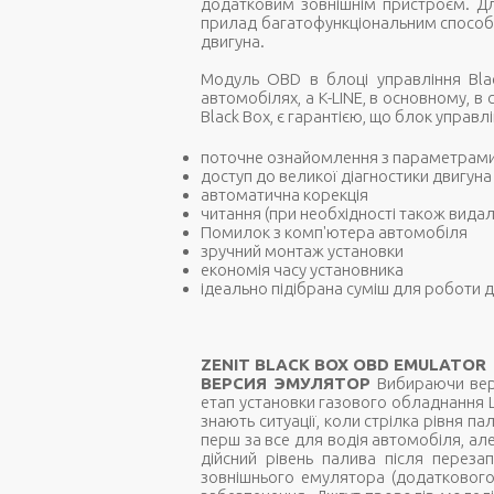
додатковим зовнішнім пристроєм. Для
прилад багатофункціональним способо
двигуна.
Модуль OBD в блоці управління Blac
автомобілях, а K-LINE, в основному, в 
Black Box, є гарантією, що блок управл
поточне ознайомлення з параметрами
доступ до великої діагностики двигуна
автоматична корекція
читання (при необхідності також вида
Помилок з комп'ютера автомобіля
зручний монтаж установки
економія часу установника
ідеально підібрана суміш для роботи 
ZENIT BLACK BOX OBD EMULATOR
ВЕРСИЯ ЭМУЛЯТОР
Вибираючи верс
етап установки газового обладнання L
знають ситуації, коли стрілка рівня п
перш за все для водія автомобіля, а
дійсний рівень палива після переза
зовнішнього емулятора (додаткового