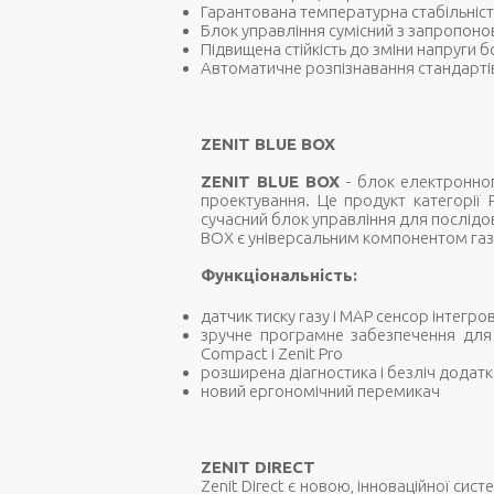
Гарантована температурна стабільніст
Блок управління сумісний з запропон
Підвищена стійкість до зміни напруги
Автоматичне розпізнавання стандартів
ZENIT BLUE BOX
ZENIT BLUE BOX
- блок електронног
проектування. Це продукт категорії 
сучасний блок управління для послідов
BOX є універсальним компонентом газов
Функціональність:
датчик тиску газу і MAP сенсор інтегр
зручне програмне забезпечення для 
Compact і Zenit Pro
розширена діагностика і безліч додат
новий ергономічний перемикач
ZENIT DIRECT
Zenit Direct є новою, інноваційної си