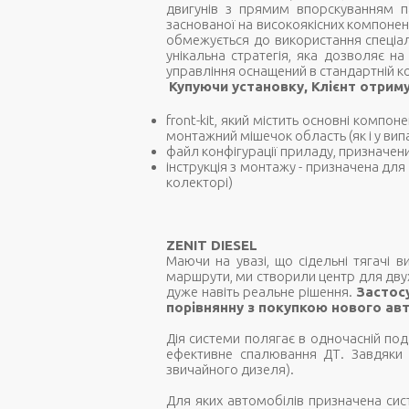
двигунів з прямим впорскуванням па
заснованої на високоякісних компонент
обмежується до використання спеціал
унікальна стратегія, яка дозволяє н
управління оснащений в стандартній к
Купуючи установку, Клієнт отриму
front-kit, який містить основні компон
монтажний мішечок область (як і у вип
файл конфігурації приладу, призначен
інструкція з монтажу - призначена дл
колекторі)
ZENIT DIESEL
Маючи на увазі, що сідельні тягачі в
маршрути, ми створили центр для дву
дуже навіть реальне рішення.
Застос
порівнянну з покупкою нового ав
Дія системи полягає в одночасній под
ефективне спалювання ДТ. Завдяки
звичайного дизеля).
Для яких автомобілів призначена сист