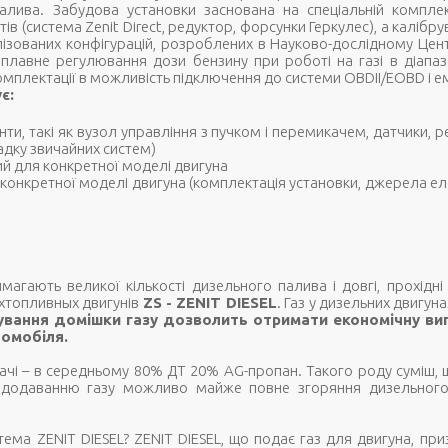
лива. Забудова установки заснована на спеціальній комплект
ів (система Zenit Direct, редуктор, форсунки Геркулес), а калібр
ізованих конфігурацій, розроблених в Науково-дослідному Цент
а плавне регулювання дози бензину при роботі на газі в діапа
омплектації в можливість підключення до системи OBDII/EOBD і е
є:
енти, такі як вузол управління з пучком і перемикачем, датчики, 
адку звичайних систем)
ий для конкретної моделі двигуна
я конкретної моделі двигуна (комплектація установки, джерела ел
имагають великої кількості дизельного палива і довгі, прохідні
хтопливных двигунів
ZS - ZENIT DIESEL
. Газ у дизельних двигуна
ування домішки газу дозволить отримати економічну ви
томобіля.
ачі – в середньому 80% ДТ 20% AG-пропан. Такого роду суміш, щ
 додаванню газу можливо майже повне згоряння дизельного
ема ZENIT DIESEL? ZENIT DIESEL, що подає газ для двигуна, пр