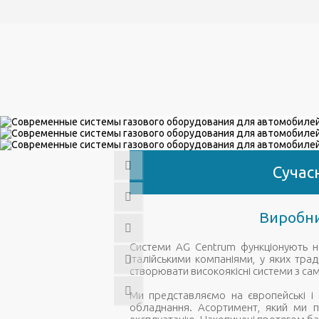
Сучас
Виробни
Системи AG Centrum функціонують на
італійськими компаніями, у яких тра
створювати високоякісні системи з са
Ми представляємо на європейські і с
обладнання. Асортимент, який ми пр