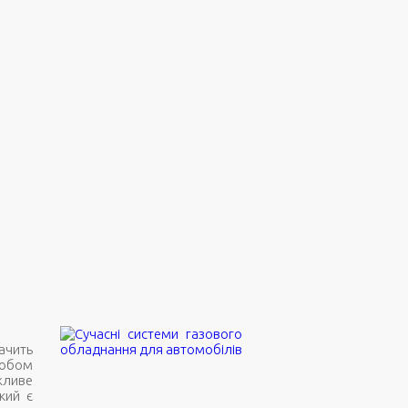
ачить
собом
жливе
кий є