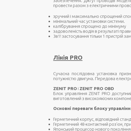
забезпечення. Джгут проводів модел
провести разом з електричними прово
зручний і максимально спрощений спос
мінімальний час установки системи.
калібрування спрощено до мінімуму
задоволеність водія в результаті правил
3в1! застосування тільки 1 пристрій за
Лінія PRO
Сучасна послідовна установка приз
потужністю двигуна. Передова електрон
ZENIT PRO
і
ZENIT PRO OBD
Блок управління ZENIT PRO доступний
виготовлений з високоякісних компонен
Основні переваги блоку управлін
Герметичний корпус, відповідний стан
Герметичний 48-контактний роз'єм, пр
Японський процесор нового покоління 