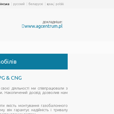
аїнська
русский
беларускі
қазақ
polski
докладніше:
www.agcentrum.pl
обілів
PG & CNG
своєї діяльності ми співпрацювали з
оки. Накопичений досвід дозволив нам
щити якість монтування газобалонного
у він гарантує надійність і тривалу