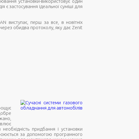
улювання установки-використовує один
 є застосування ідеальної суміші для
N виступає, перш за все, в новітніх
у через обидва протоколу, яку дає Zenit
рощує
добре
ажано,
овлює
 необхідність придбання і установки
строюється за допомогою програмного