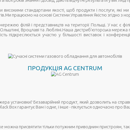
атьох років знання і досвід, дають відчутні результати у вигляді
и високими стандартами якості, щоб продукти і послуги, які м
тів.Ми працюємо на основі Системи Управління Якістю згідно з н
мережею філій і представництв на території Польщі. У нас є філі
 Ольштині, Вроцлаві та Любліні.Наша дистриб'юторська мережа пра
ість підкреслюється участю у більшості виставок і конференці
ПРОДУКЦІЯ AG CENTRUM
жера установки? Безаварійний продукт, який дозволить на справ
ack Box гарантує Вам і одне, і інше - піклується одночасно про Ваш
, яке можна присвятити тільки потужним приводним пристроям, так