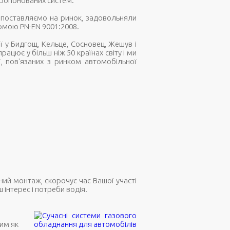
 пропонованих систем.
и поставляємо на ринок, задовольняли
ормою PN-EN 9001:2008.
ї у Бидгощ, Кельце, Сосновец, Жешув і
цює у більш ніж 50 країнах світу і ми
ї, пов'язаних з ринком автомобільної
ний монтаж, скорочує час Вашої участі
 інтерес і потреби водія.
им як