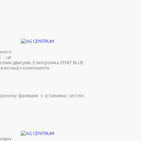
чного
 - це
рових двигунів. Електроніка ZENIT BLUE
всі інші її компоненти.
ідомому фахівцям з установки систем
дрових