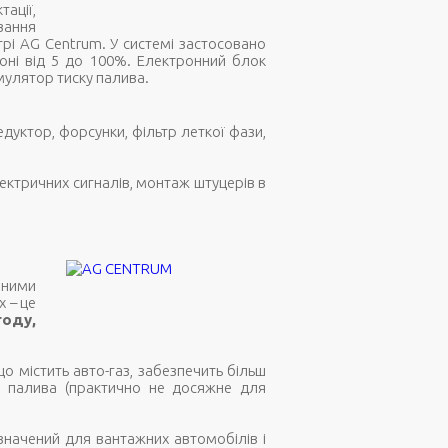
ації,
ування
рі AG Centrum. У системі застосовано
зоні від 5 до 100%. Електронний блок
мулятор тиску палива.
редуктор, форсунки, фільтр леткої фази,
ектричних сигналів, монтаж штуцерів в
 ними
х – це
году,
о містить авто-газ, забезпечить більш
 палива (практично не досяжне для
изначений для вантажних автомобілів і