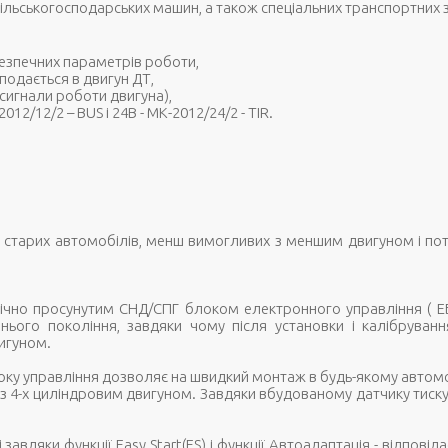
і сільськогосподарських машин, а також спеціальних транспортних 
езпечних параметрів роботи,
одається в двигун ДТ,
 сигнали роботи двигуна),
12/12/2 – BUS і 24В - МК-2012/24/2 - TIR.
 старих автомобілів, менш вимогливих з меншим двигуном і поту
хнічно просунутим СНД/СПГ блоком електронного управління ( ЕБ
ього покоління, завдяки чому після установки і калібрування
игуном.
локу управління дозволяє на швидкий монтаж в будь-якому автом
 з 4-х циліндровим двигуном. Завдяки вбудованому датчику тиск
вдяки функції Easy Start(ES) і функції Автоадаптація - відповіда