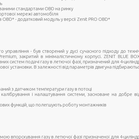
ь
ованими стандартами OBD на ринку
 бортової мережі автомобіля
 OBD* - додатковий модуль у версії Zenit PRO OBD*
о управління - був створений у дусі сучасного підходу до техні
Premium, закритий в мінімалістичному корпусі. ZENIT BLUE BOX
них систем подачі газу в летючої фазі, призначений для 4-цилінд
ої установки. В залежності від параметрів двигуна підбираються 
ований з датчиком температури газу в потоці
калібрування і налаштування системи, засноване на добре в
кових функцій, що полегшують роботу монтажників
стемою впорскування газу в летючої фазі призначеної для 4-цилін