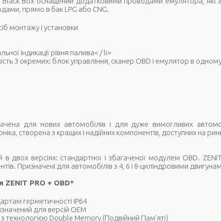
і Black Box оснащений додатковими проводами емулятора, як
дами, прямо в бак LPG або CNG.
іб монтажу і установки
ьної індикації рівня палива< / li>
мість 3 окремих: блок управління, сканер OBD і емулятор в одному
начена для нових автомобілів і для дуже вимогливих автом
іка, створена з кращих і надійних компонентів, доступних на ринк
 в двох версіях: стандартної і збагаченої модулем OBD. ZENI
тів. Призначені для автомобілів з 4, 6 і 8-циліндровими двигунам
ня ZENIT PRO + OBD*
дартам герметичності IP64
изначений для версій OEM
з технологією Double Memory (Подвійний Пам'яті)