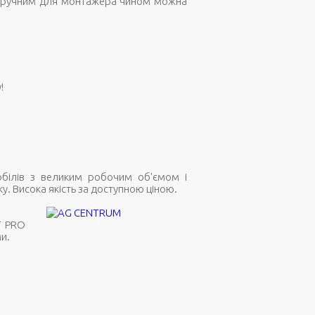
і зручним для монтажера чином можна
!
обілів з великим робочим об'ємом і
у. Висока якість за доступною ціною.
T PRO
и.