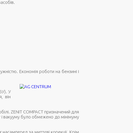
засобів.
жністю. Економія роботи на бензині і
У). У
, він
обілі. ZENIT COMPACT призначений для
у і вакууму було обмежено до мінімуму
є насамперед за миттєві корекції. Крім