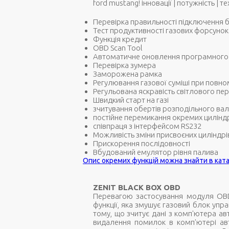
ford mustang! інновації | потужність | т
Перевірка правильності підключення 
Тест продуктивності газових форсунок
Функція кредит
OBD Scan Tool
Автоматичне оновлення програмного
Перевірка зумера
Заморожена рамка
Регулювання газової суміші при повном
Регульована яскравість світлового пе
Швидкий старт на газі
зчитування обертів розподільного вал
постійне перемикання окремих циліндр
співпраця з інтерфейсом RS232
Можливість зміни присвоєних циліндрі
Прискорення послідовності
Вбудований емулятор рівня палива
Опис окремих функцій можна знайти в ката
ZENIT BLACK BOX OBD
Перевагою застосування модуля OBD
функції, яка змушує газовий блок упр
тому, що зчитує дані з комп'ютера а
видалення помилок в комп'ютері авт