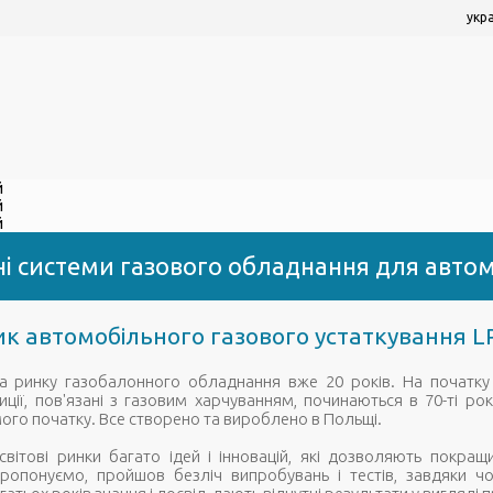
укр
ні системи газового обладнання для автом
к автомобільного газового устаткування L
 ринку газобалонного обладнання вже 20 років. На початку 
диції, пов'язані з газовим харчуванням, починаються в 70-ті р
мого початку. Все створено та вироблено в Польщі.
вітові ринки багато ідей і інновацій, які дозволяють покра
опонуємо, пройшов безліч випробувань і тестів, завдяки чом