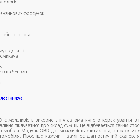
ехнологія
бензинових форсунок
 забезпечення
у відкритті
ремикача
у
ів на бензин
в
лозі нижче.
 є можливість використання автоматичного коректування, зн
авління піклуватися про склад суміші. Це відбувається таким спо
втомобіля. Модуль OBD дає можливість зчитування, а також мо
омобіля. Простіше кажучи – замінює діагностичний сканер, я