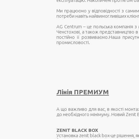
експлуатацію. Накопичені протягом баг
Ми працюємо у відповідності з самим
потреби навіть найвимогливіших клієн
AG Centrum – це польська компанія з 
Ченстохові, а також представництво в
постійно її розвиваємо.Наша присутн
промисловості.
Лінія ПРЕМИУМ
А що важливо для вас, в якості монта
до необхідного мінімуму. Новий Zenit Bl
ZENIT BLACK BOX
Установка zenit black box-це рішення